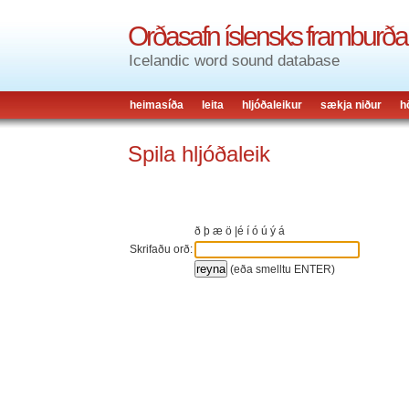
Orðasafn íslensks framburða
Icelandic word sound database
heimasíða
leita
hljóðaleikur
sækja niður
h
Spila hljóðaleik
ð
þ
æ
ö
|
é
í
ó
ú
ý
á
Skrifaðu orð:
(eða smelltu ENTER)