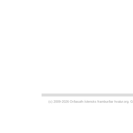
(c) 2009-2026 Orðasafn íslensks framburðar
hvalur.org
. G